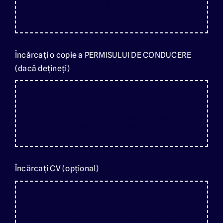
Click or drag a file to this area to upload.
(.JPG, .JPEG, .PNG or .PDF | Max 32MB)
Încărcați o copie a PERMISULUI DE CONDUCERE
(dacă dețineți)
Click or drag a file to this area to upload.
(.JPG, .JPEG, .PNG or .PDF | Max 32MB)
Încărcați CV (opțional)
Click or drag a file to this area to upload.