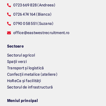
0723 669 828 (Andreea)
0726 474 164 (Bianca)
0790 058 551 (Suzana)
office@eastwestrecruitment.ro
Sectoare
Sectorul agricol
Spații verzi
Transport și logistică
Confecții metalice (ateliere)
HoReCa și facilități
Sectorul de infrastructură
Meniul principal