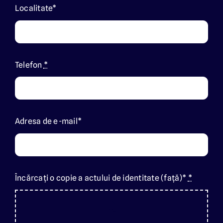
Localitate*
Telefon
*
Adresa de e-mail*
Încărcați o copie a actului de identitate (față)*
*