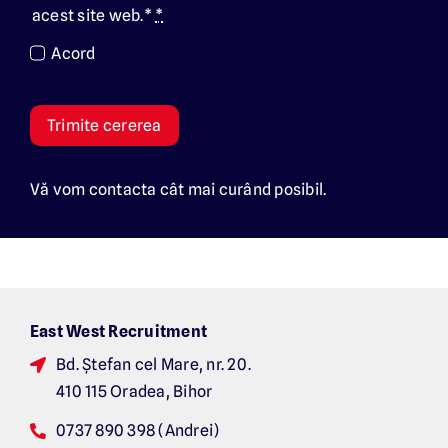
acest site web.*
*
Acord
Trimite cererea
Vă vom contacta cât mai curând posibil.
East West Recruitment
Bd. Ș
tefan cel Mare, nr. 20.
410 115 Oradea, Bihor
0737 890 398 (Andrei)