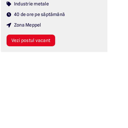
Industrie metale
40 de ore pe săptămână
Zona Meppel
Vezi postul vacant