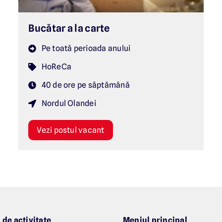
Bucătar a la carte
Pe toată perioada anului
HoReCa
40 de ore pe săptămână
Nordul Olandei
Vezi postul vacant
de activitate
Meniul principal