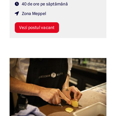
40 de ore pe săptămână
Zona Meppel
Vezi postul vacant