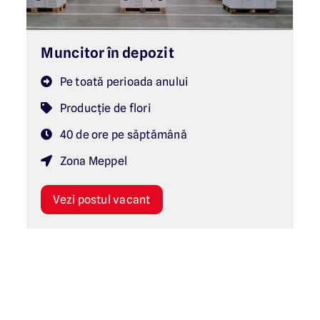
Muncitor în depozit
Pe toată perioada anului
Producție de flori
40 de ore pe săptămână
Zona Meppel
Vezi postul vacant