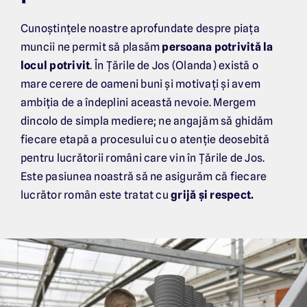
Cunoștințele noastre aprofundate despre piața
muncii ne permit să plasăm
persoana potrivită la
locul potrivit
. În Țările de Jos (Olanda) există o
mare cerere de oameni buni și motivați și avem
ambiția de a îndeplini această nevoie. Mergem
dincolo de simpla mediere; ne angajăm să ghidăm
fiecare etapă a procesului cu o atenție deosebită
pentru lucrătorii români care vin în Țările de Jos.
Este pasiunea noastră să ne asigurăm că fiecare
lucrător român este tratat cu
grijă și respect.