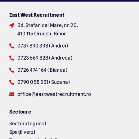
East West Recruitment
Bd. Ș
tefan cel Mare, nr. 20.
410 115 Oradea, Bihor
0737 890 398 (Andrei)
0723 669 828 (Andreea)
0726 474 164 (Bianca)
0790 058 551 (Suzana)
office@eastwestrecruitment.ro
Sectoare
Sectorul agricol
Spații verzi