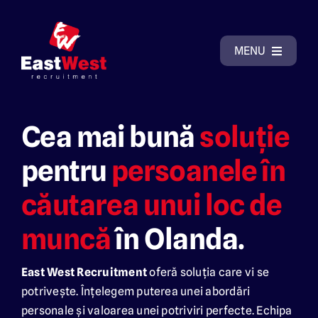
Skip
to
content
MENU
Acasă
Cea mai bună
soluție
Despre East West Recruitment
pentru
persoanele în
căutarea unui loc de
De ce să ne alegeți?
muncă
în Olanda.
Posturi vacante
East West Recruitment
oferă soluția care vi se
Galerie cazări
potrivește. Înțelegem puterea unei abordări
personale și valoarea unei potriviri perfecte. Echipa
Contact