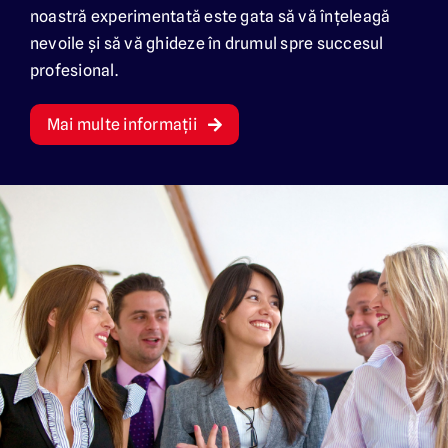
noastră experimentată este gata să vă înțeleagă
nevoile și să vă ghideze în drumul spre succesul
Bezoek de website in het Nederlands
profesional.
Mai multe informații