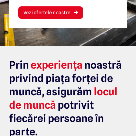
Vezi ofertele noastre
Prin
experiența
noastră
privind piața forței de
muncă,
asigurăm
locul
de muncă
potrivit
fiecărei persoane în
parte.