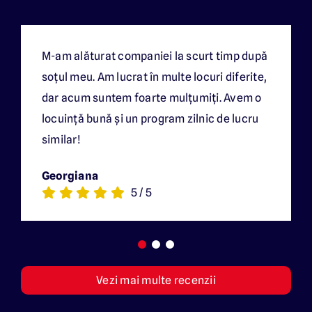
M-am alăturat companiei la scurt timp după
soțul meu. Am lucrat în multe locuri diferite,
dar acum suntem foarte mulțumiți. Avem o
locuință bună și un program zilnic de lucru
similar!
Georgiana
5
/
5
Vezi mai multe recenzii