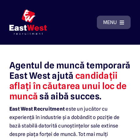
Skip
to
content
MENU
Acasă
Agentul de muncă temporară
Despre East West Recruitment
East West ajută
candidații
aflați în căutarea unui loc de
De ce să ne alegeți?
muncă
să aibă succes.
Posturi vacante
East West Recruitment
este un jucător cu
experiență în industrie și a dobândit o poziție de
Galerie cazări
bază stabilă datorită cunoștințelor sale extinse
despre piața forței de muncă. Tot mai mulți
Contact