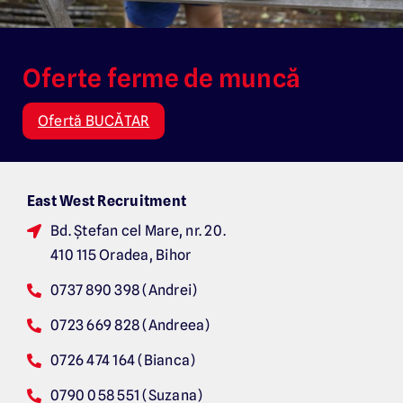
Oferte ferme de muncă
Ofertă BUCĂTAR
East West Recruitment
Bd. Ș
tefan cel Mare, nr. 20.
410 115 Oradea, Bihor
0737 890 398 (Andrei)
0723 669 828 (Andreea)
0726 474 164 (Bianca)
0790 058 551 (Suzana)