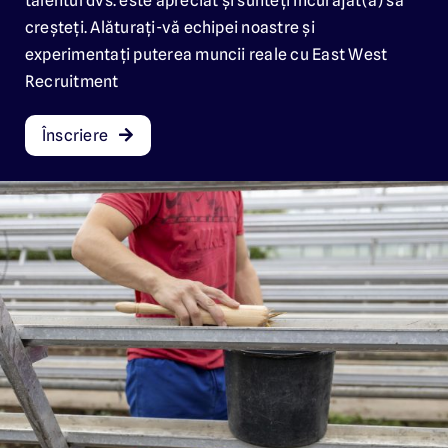
talentul dvs. este apreciat și sunteți încurajat(ă) să
creșteți. Alăturați-vă echipei noastre și
experimentați puterea muncii reale cu East West
Recruitment
Înscriere