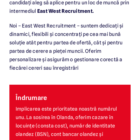
candidați aleg să aplice pentru un loc de muncă prin
intermediul
East West Recruitment.
Bezoek de website in het Nederlands
Noi – East West Recruitment – suntem dedicați și
dinamici, flexibili și concentrați pe cea mai bună
soluție atât pentru partea de ofertă, cât și pentru
partea de cerere a pieței muncii. Oferim
personalizare și asigurăm o gestionare corectă a
fiecărei cereri sau înregistrări
Îndrumare
Implicarea este prioritatea noastră numărul
unu. La sosirea în Olanda, oferim cazare în
locuințe (consta cost), număr de identitate
olandez (BSN), cont bancar olandez și