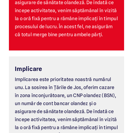
asigurare de sănătate olandeză. De îndată ce
începe activitatea, venim săptămânal în vizită
la o oră fixă pentru a rămâne implicați în timpul
procesului de lucru. În acest fel, ne asigurăm
că totul merge bine pentru ambele părți.
Implicare
Implicarea este prioritatea noastră numărul
unu. La sosirea în Țările de Jos, oferim cazare
în zona înconjurătoare, un CNP olandez (BSN),
un număr de cont bancar olandez și o
asigurare de sănătate olandeză. De îndată ce
începe activitatea, venim săptămânal în vizită
la o oră fixă pentru a rămâne implicați în timpul