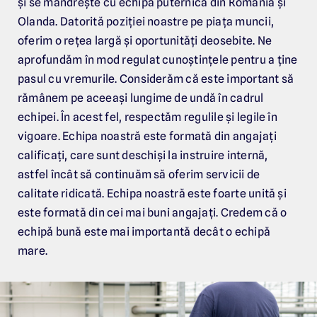
și se mândrește cu echipa puternică din România și
Olanda. Datorită poziției noastre pe piața muncii,
oferim o rețea largă și oportunități deosebite. Ne
aprofundăm în mod regulat cunoștințele pentru a ține
pasul cu vremurile. Considerăm că este important să
rămânem pe aceeași lungime de undă în cadrul
echipei. În acest fel, respectăm regulile și legile în
vigoare. Echipa noastră este formată din angajați
calificați, care sunt deschiși la instruire internă,
astfel încât să continuăm să oferim servicii de
calitate ridicată. Echipa noastră este foarte unită și
este formată din cei mai buni angajați. Credem că o
echipă bună este mai importantă decât o echipă
mare.