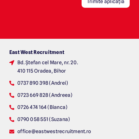
Trimite aplicația
East West Recruitment
Bd. Ș
tefan cel Mare, nr. 20.
410 115 Oradea, Bihor
0737 890 398 (Andrei)
0723 669 828 (Andreea)
0726 474 164 (Bianca)
0790 058 551 (Suzana)
office@eastwestrecruitment.ro