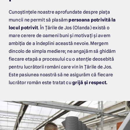
Cunoștințele noastre aprofundate despre piața
muncii ne permit să plasăm
persoana potrivită la
locul potrivit
. În Țările de Jos (Olanda) există o
mare cerere de oameni buni și motivați și avem
ambiția de a îndeplini această nevoie. Mergem
dincolo de simpla mediere; ne angajăm să ghidăm
fiecare etapă a procesului cu o atenție deosebită
pentru lucrătorii români care vin în Țările de Jos.
Este pasiunea noastră să ne asigurăm că fiecare
lucrător român este tratat cu
grijă și respect.