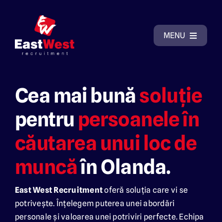
Skip
to
content
MENU
Acasă
Cea mai bună
soluție
Despre East West Recruitment
pentru
persoanele în
căutarea unui loc de
De ce să ne alegeți?
muncă
în Olanda.
Posturi vacante
East West Recruitment
oferă soluția care vi se
Galerie cazări
potrivește. Înțelegem puterea unei abordări
personale și valoarea unei potriviri perfecte. Echipa
Contact