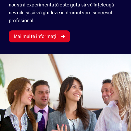
noastră experimentată este gata să vă înțeleagă
nevoile și să vă ghideze în drumul spre succesul
Bezoek de website in het Nederlands
profesional.
Mai multe informații