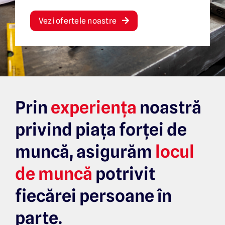
Vezi ofertele noastre
Prin
experiența
noastră
privind piața forței de
muncă,
asigurăm
locul
de muncă
potrivit
fiecărei persoane în
parte.