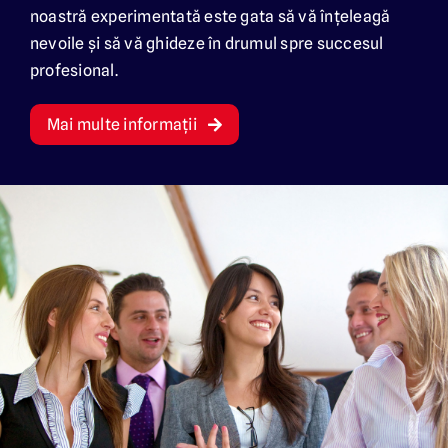
noastră experimentată este gata să vă înțeleagă
nevoile și să vă ghideze în drumul spre succesul
Bezoek de website in het Nederlands
profesional.
Mai multe informații