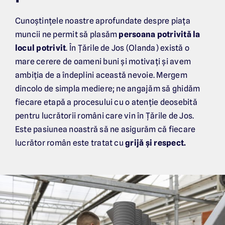
Cunoștințele noastre aprofundate despre piața
muncii ne permit să plasăm
persoana potrivită la
locul potrivit
. În Țările de Jos (Olanda) există o
mare cerere de oameni buni și motivați și avem
ambiția de a îndeplini această nevoie. Mergem
dincolo de simpla mediere; ne angajăm să ghidăm
fiecare etapă a procesului cu o atenție deosebită
pentru lucrătorii români care vin în Țările de Jos.
Este pasiunea noastră să ne asigurăm că fiecare
lucrător român este tratat cu
grijă și respect.