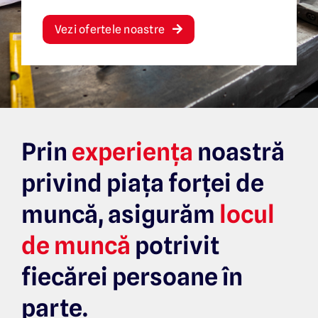
Vezi ofertele noastre
Prin
experiența
noastră
privind piața forței de
muncă,
asigurăm
locul
de muncă
potrivit
fiecărei persoane în
parte.