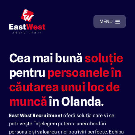
Skip
to
content
MENU
Acasă
Cea mai bună
soluție
Despre East West Recruitment
pentru
persoanele în
căutarea unui loc de
De ce să ne alegeți?
muncă
în Olanda.
Posturi vacante
East West Recruitment
oferă soluția care vi se
Galerie cazări
potrivește. Înțelegem puterea unei abordări
personale și valoarea unei potriviri perfecte. Echipa
Contact