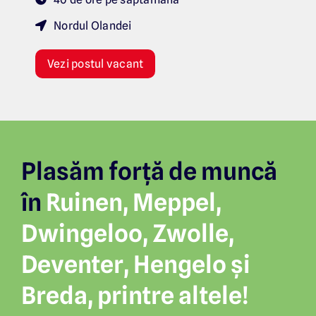
Nordul Olandei
Vezi postul vacant
Plasăm forță de muncă
în
Ruinen, Meppel,
Dwingeloo, Zwolle,
Deventer, Hengelo și
Breda, printre altele!