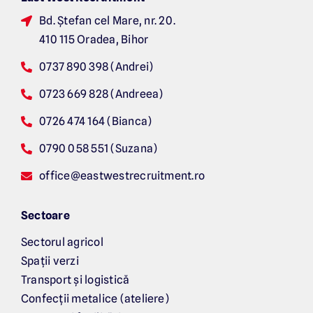
Bd. Ș
tefan cel Mare, nr. 20.
410 115 Oradea, Bihor
0737 890 398 (Andrei)
0723 669 828 (Andreea)
0726 474 164 (Bianca)
0790 058 551 (Suzana)
office@eastwestrecruitment.ro
Sectoare
Sectorul agricol
Spații verzi
Transport și logistică
Confecții metalice (ateliere)