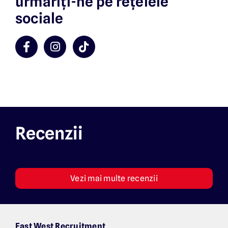
urmăriți-ne pe rețelele
sociale
Recenzii
Vezi mai multe recenzii
East West Recruitment